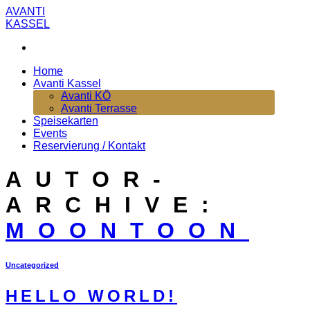
Zum
AVANTI
Inhalt
KASSEL
springen
Home
Avanti Kassel
Avanti KÖ
Avanti Terrasse
Speisekarten
Events
Reservierung / Kontakt
AUTOR-
ARCHIVE:
MOONTOON
Uncategorized
HELLO WORLD!